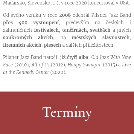
Maďarsko, Slovensko, ...), v roce 2020 koncertoval v USA.
Od svého vzniku v roce
2008
odehrál Pilsner Jazz Band
přes 400 vystoupení
, především na českých i
zahraničních
festivalech
,
tančírnách
,
svatbách
a jiných
soukromých akcích
, na
městských slavnostech
,
firemních akcích
,
plesech
a dalších příležitostech.
Pilsner Jazz Band natočil již
čtyři alba
:
Old Jazz With New
Face
(2010),
All of Us
(2012),
Happy Swingin'
(2015) a
Live
at the Kennedy Center
(2020).
Termíny