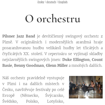
česky
|
deutsch
|
English
O orchestru
Pilsner Jazz Band
je devítičlenný swingový orchestr z
Plzně. V originálních i modernějších aranžmá hraje
proaranžovanou hudbu velikánů hudby let třicátých a
čtyřicátých XX. století. V repertoáru se vyjímají skladby
nejslavnějších swingových jmen:
Duke Ellington
,
Count
Basie
,
Benny Goodman
,
Glenn Miller
a mnohých dalších.
Náš orchestr pravidelně vystupuje
v Plzni i na dalších místech v
Česku, navštěvuje festivaly po celé
Evropě (Německo, Švýcarsko,
Švédsko, Polsko, Lotyšsko,